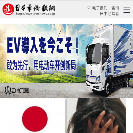
电子报刊
咨询
日中经营者
日本华人自杀案频发再敲人生警钟
日本新闻
社会观察
王亚囡
日本华侨报网
2021/5/15 10:52:54