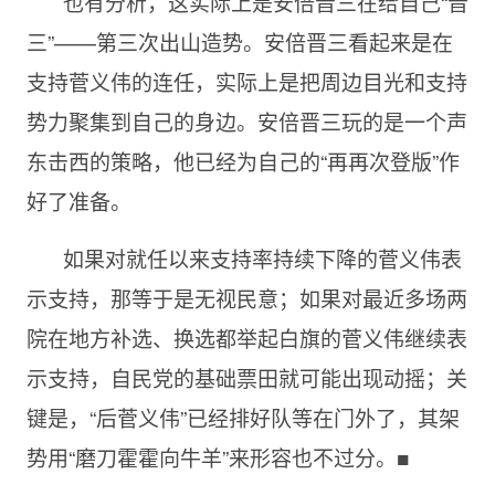
也有分析，这实际上是安倍晋三在给自己“晋
三”——第三次出山造势。安倍晋三看起来是在
支持菅义伟的连任，实际上是把周边目光和支持
势力聚集到自己的身边。安倍晋三玩的是一个声
东击西的策略，他已经为自己的“再再次登版”作
好了准备。
如果对就任以来支持率持续下降的菅义伟表
示支持，那等于是无视民意；如果对最近多场两
院在地方补选、换选都举起白旗的菅义伟继续表
示支持，自民党的基础票田就可能出现动摇；关
键是，“后菅义伟”已经排好队等在门外了，其架
势用“磨刀霍霍向牛羊”来形容也不过分。■