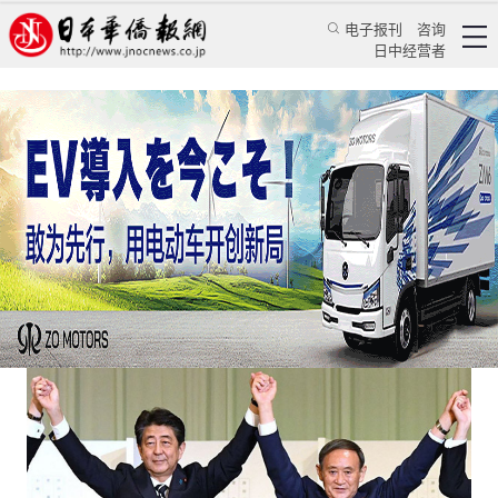
电子报刊
咨询
日中经营者
安倍站出来支持菅义伟连任目的何在
专栏
一笔多论★王亚囡
王亚囡
日本华侨报网
2021/5/6 08:34:38