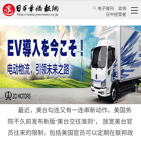
电子报刊
咨询
日中经营者
美台勾搭酿成两岸风云动荡的主因
专栏
台海风云★王键
王键
日本华侨报网
2021/4/21 09:21:32
最近，美台勾连又有一连串新动作。美国务
院不久前发布新版“美台交往准则”， 放宽美台官
员往来的限制，包括美国官员可以定期在联邦政