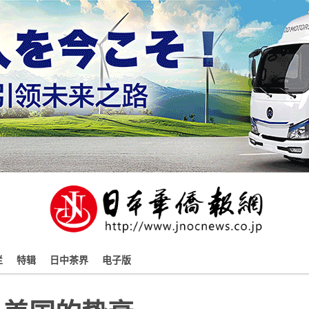
栏
特辑
日中茶界
电子版