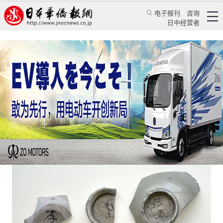
电子报刊
咨询
日中经营者
博多遗迹群重大发现还原真实历史
专栏
一笔多论★王亚囡
王亚囡
日本华侨报网
2021/3/30 12:26:39