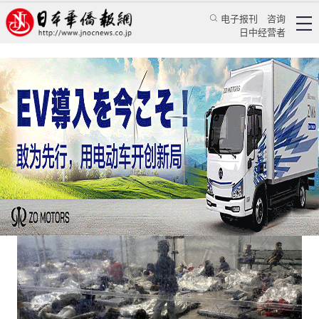
电子报刊
咨询
日中经营者
美国“边境危机”凸显双重人权标准
评论
国际视角
余娟
日本华侨报网
2021/3/29 07:59:56