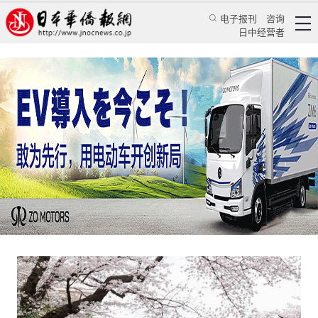
电子报刊
咨询
日中经营者
斜阳秋枫中的东京都庭园美术馆
——东京大都会的别样之美（十七）
特辑
精游日本
蒋丰
日本华侨报网
2021/3/26 08:45:59