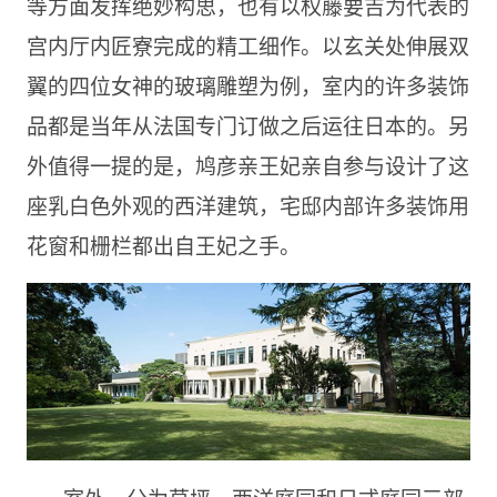
等方面发挥绝妙构思，也有以权藤要吉为代表的
宫内厅内匠寮完成的精工细作。以玄关处伸展双
翼的四位女神的玻璃雕塑为例，室内的许多装饰
品都是当年从法国专门订做之后运往日本的。另
外值得一提的是，鸠彦亲王妃亲自参与设计了这
座乳白色外观的西洋建筑，宅邸内部许多装饰用
花窗和栅栏都出自王妃之手。