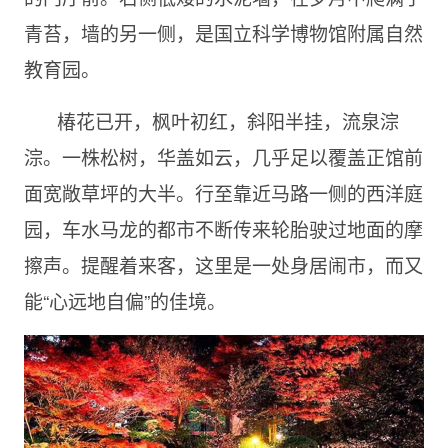
青苔，墙的另一侧，是国立科学博物馆附属自然
教育园。
椿花已开，枫叶初红，斜阳半挂，流泉淙
淙。一株松树，华盖如云，几乎足以覆盖正馆前
面宽敞草坪的大半。行至靠近马路一侧的西洋庭
园，车水马龙的都市不断传来轮胎驶过地面的摩
擦声。提醒着来客，这里是一处身居闹市，而又
能“心远地自偏”的佳境。