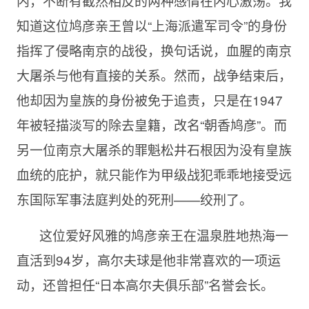
内，不断有截然相反的两种感情在内心激荡。我
知道这位鸠彦亲王曾以“上海派遣军司令”的身份
指挥了侵略南京的战役，换句话说，血腥的南京
大屠杀与他有直接的关系。然而，战争结束后，
他却因为皇族的身份被免于追责，只是在1947
年被轻描淡写的除去皇籍，改名“朝香鸠彦”。而
另一位南京大屠杀的罪魁松井石根因为没有皇族
血统的庇护，就只能作为甲级战犯乖乖地接受远
东国际军事法庭判处的死刑——绞刑了。
这位爱好风雅的鸠彦亲王在温泉胜地热海一
直活到94岁，高尔夫球是他非常喜欢的一项运
动，还曾担任“日本高尔夫俱乐部”名誉会长。