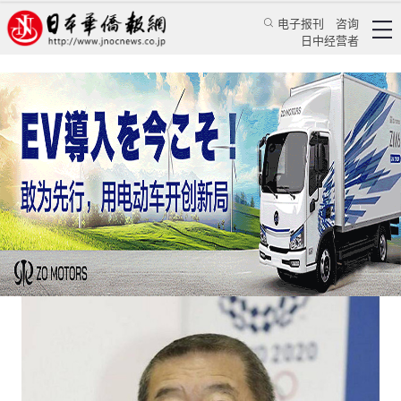
电子报刊
咨询
日中经营者
东京奥运会对歧视女性“零容忍”
专栏
一笔多论★王亚囡
王亚囡
日本华侨报网
2021/3/22 07:20:08