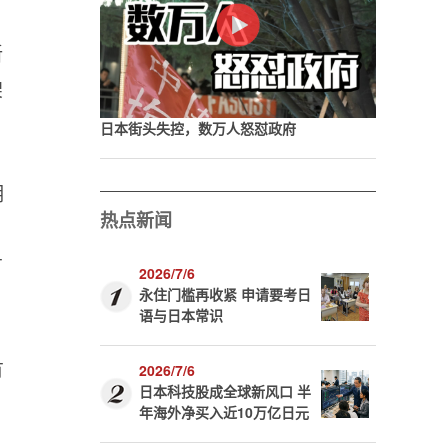
新
架
日本街头失控，数万人怒怼政府
明
热点新闻
有
2026/7/6
永住门槛再收紧 申请要考日
语与日本常识
有
2026/7/6
日本科技股成全球新风口 半
年海外净买入近10万亿日元