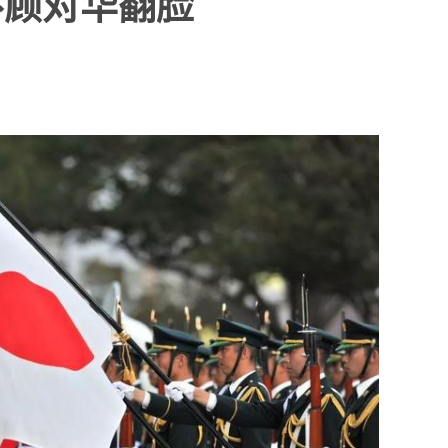
不顾对华翻脸