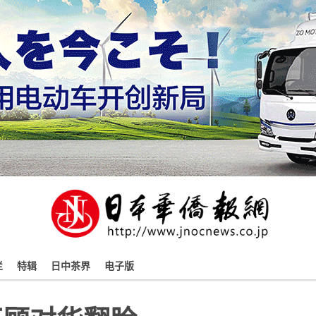
栏
特辑
日中茶界
电子版