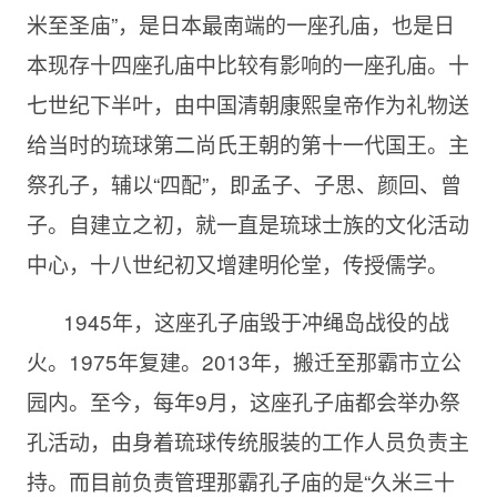
米至圣庙”，是日本最南端的一座孔庙，也是日
本现存十四座孔庙中比较有影响的一座孔庙。十
七世纪下半叶，由中国清朝康熙皇帝作为礼物送
给当时的琉球第二尚氏王朝的第十一代国王。主
祭孔子，辅以“四配”，即孟子、子思、颜回、曾
子。自建立之初，就一直是琉球士族的文化活动
中心，十八世纪初又增建明伦堂，传授儒学。
1945年，这座孔子庙毁于冲绳岛战役的战
火。1975年复建。2013年，搬迁至那霸市立公
园内。至今，每年9月，这座孔子庙都会举办祭
孔活动，由身着琉球传统服装的工作人员负责主
持。而目前负责管理那霸孔子庙的是“久米三十