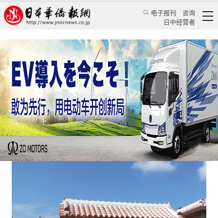
电子报刊
咨询
日中经营者
日本最高法院判处违宪 那霸孔子庙需缴纳地租
日本新闻
社会观察
《日本新华侨报》记者 乔聚
日本华侨报网
2021/2/25 09:55:31