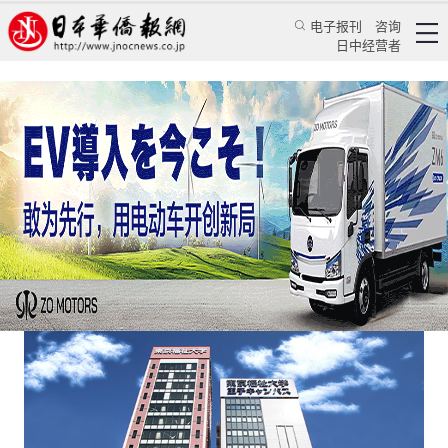
电子报刊
咨询
日中经营者
四校两专两中心 东京福祉大学产学研齐头并进
华人新闻
留学生活
《日本新华侨报》记者 乔聚
日本华侨报网
2021/2/12 00:50:36