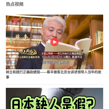
热点视频
树立和践行正确政绩观——蒋丰做客北京台讲述领导人当年的故
事