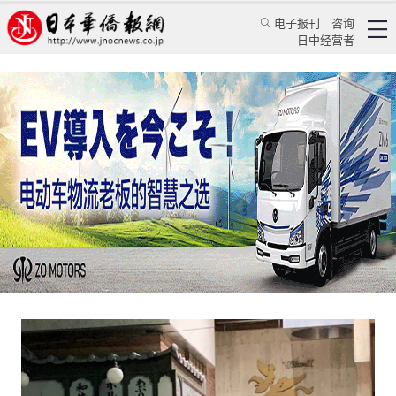
电子报刊
咨询
日中经营者
案件警示：东京出动特警用斧破门 违反防疫要求
经营者被逮捕
日本新闻
社会观察
《日本新华侨报》记者 乔聚
日本华侨报网
2021/2/4 00:04:24