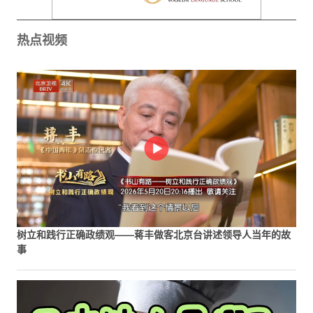
热点视频
树立和践行正确政绩观——蒋丰做客北京台讲述领导人当年的故
事