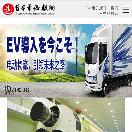
电子报刊
咨询
日中经营者
日本欲借新生代火箭“提速”什么？
评论
日本纵横
键睿智库高级研究员 蒋丰
日本华侨报网
2021/1/30 10:00:44