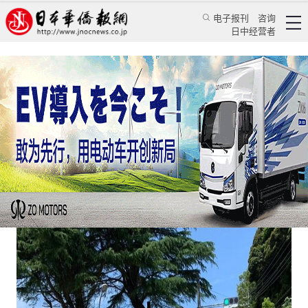
电子报刊
咨询
日中经营者
日本自卫队一士兵纵火偷盗受到惩戒免职处分
日本新闻
政治焦点
《日本新华侨报》记者 王琴
日本华侨报网
2021/1/13 08:16:07