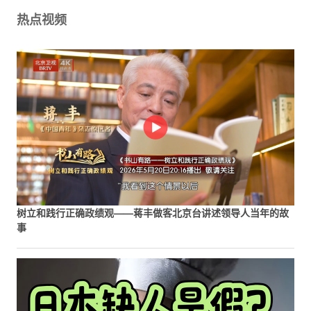
热点视频
树立和践行正确政绩观——蒋丰做客北京台讲述领导人当年的故
事