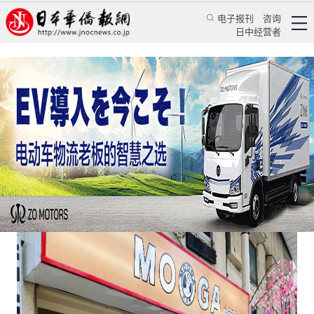
电子报刊
咨询
日中经营者
陕西肉夹馍凉皮快餐 再现东京饕餮日本食客
华人新闻
文化风采
乔聚
日本新华侨报
2021/1/8 09:40:49