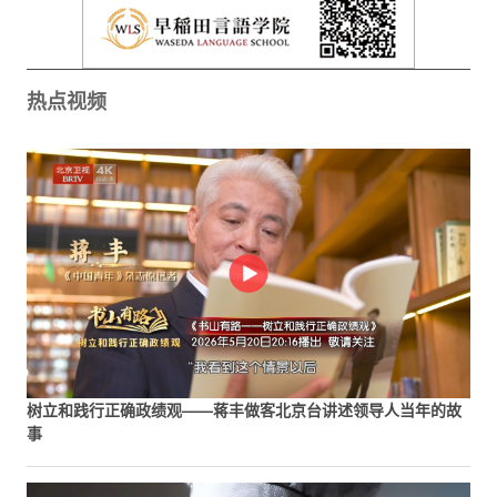
热点视频
树立和践行正确政绩观——蒋丰做客北京台讲述领导人当年的故
事