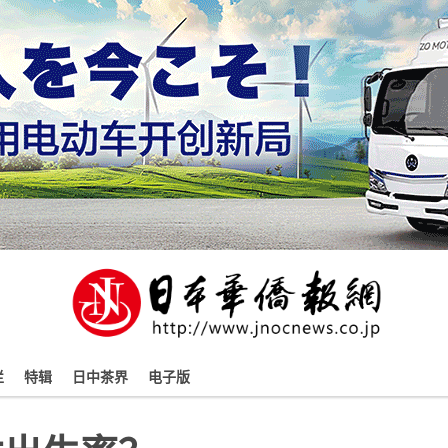
栏
特辑
日中茶界
电子版