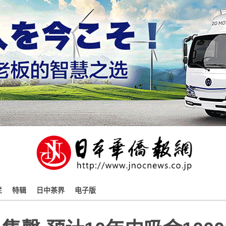
栏
特辑
日中茶界
电子版