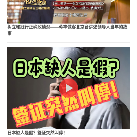
树立和践行正确政绩观——蒋丰做客北京台讲述领导人当年的故
事
日本缺人是假？签证突然叫停！