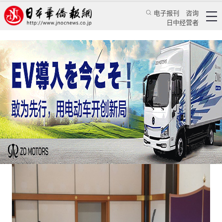
电子报刊
咨询
日中经营者
日本皇室正走向凋零，立皇嗣只能缓一时之急
评论
日本纵横
蒋丰
日本新华侨报
2020/11/12 14:07:51