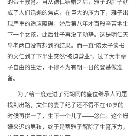
的帝王教育。自从德仁结婚之后，雅子的肚子就
成了人们话题的焦点，在巨大的压力下，雅子出
现严重的适应障碍，婚后第八年才百般辛苦地生
下一个女孩，此后肚子再没了动静。这是明仁天
皇老两口没有想到的结果。而一直“陪太子读书
”
的文仁到了下半生突然“被迫营业”，过了大半辈
子自由的生活，不得不为有朝一日的登基做准
备。
为了给一度走进了死胡同的皇位继承人问题
找到出路，文仁的妻子纪子还不得不在
40岁的
时候再拼一子，生下一个儿子——悠仁。这个姗
姗来迟的男孩，终于是帮雅子解除了生育压力，