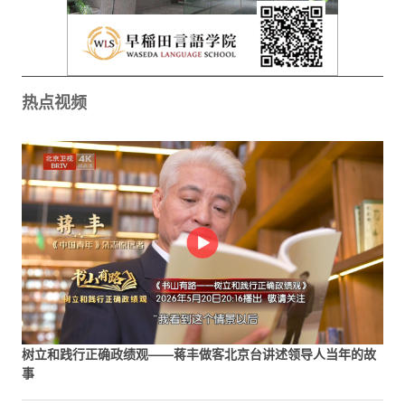
热点视频
树立和践行正确政绩观——蒋丰做客北京台讲述领导人当年的故
事