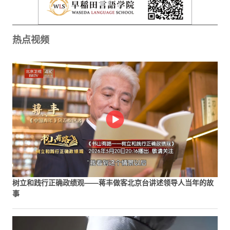
热点视频
树立和践行正确政绩观——蒋丰做客北京台讲述领导人当年的故
事