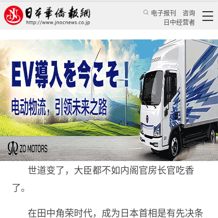
电子报刊
咨询
日中经营者
日本政史上一大变，做首相前得先做“长官”
日本新闻
政治焦点
蒋丰
日本新华侨报
2020/10/6 17:47:43
世道变了，大臣都不如内阁官房长官吃香
了。
在田中角荣时代，成为日本首相是有先决条