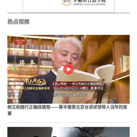
热点视频
树立和践行正确政绩观——蒋丰做客北京台讲述领导人当年的故
事