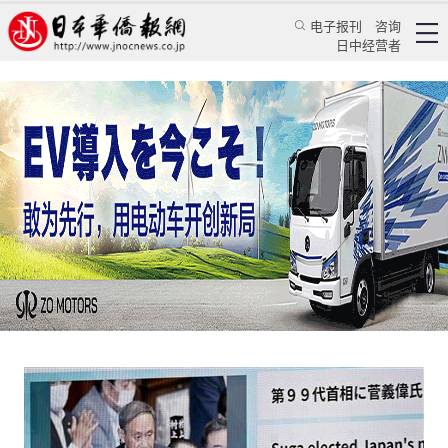
电子报刊
咨询
日中经营者
菅义伟政权大幅提升军费意欲何为
日本新闻
政治焦点
蒋丰
日本新华侨报
2020/9/28 14:32:01