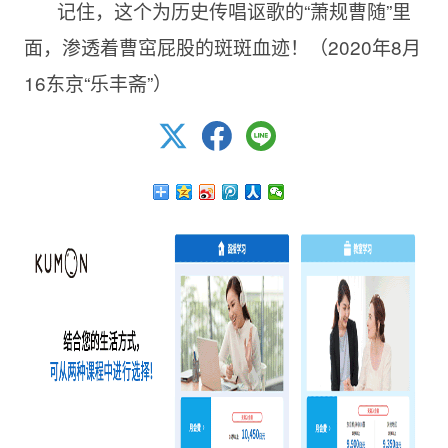
记住，这个为历史传唱讴歌的“萧规曹随”里
面，渗透着曹窋屁股的斑斑血迹！（
2020年8月
16东京“乐丰斋”）