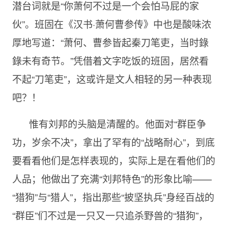
潜台词就是“你萧何不过是一个会怕马屁的家
伙”。班固在《汉书·萧何曹参传》中也是酸味浓
厚地写道：“萧何、曹参皆起秦刀笔吏，当时錄
錄未有奇节。”凭借着文字吃饭的班固，居然看
不起“刀笔吏”，这或许是文人相轻的另一种表现
吧？！
惟有刘邦的头脑是清醒的。他面对“群臣争
功，岁余不决”，拿出了罕有的“战略耐心”，到底
要看看他们是怎样表现的，实际上是在看他们的
人品；他做出了充满“刘邦特色”的形象比喻——
“猎狗”与“猎人”，指出那些“披坚执兵”身经百战的
“群臣”们不过是一只又一只追杀野兽的“猎狗”，