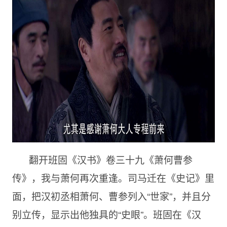
翻开班固《汉书》卷三十九《萧何曹参
传》，我与萧何再次重逢。司马迁在《史记》里
面，把汉初丞相萧何、曹参列入“世家”，并且分
别立传，显示出他独具的“史眼”。班固在《汉