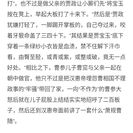
打”，也不过是做父亲的贾政让小厮们先“将宝玉
按在凳上，举起大板打了十来下。”然后是“贾政
犹嫌打轻了，一脚踢开掌板的，自己夺过来，咬
着牙狠命盖了三四十下。”其结果是贾宝玉“底下
穿着一条绿纱小衣皆是血渍，禁不住解下汗巾
看，由臀至胫，或青或紫，或整或破，竟无一点
好处。”相比之下，曹参儿子曹窋与父亲一起在
朝中做官，他只不过是把汉惠帝埋怨曹相国不理
政事的“牢骚”带回了家，一向“不作为”的曹参大
怒后就在儿子屁股上结结实实地招呼了二百板
子，然后还到汉惠帝面前讲了一套什么“萧规曹
随”。