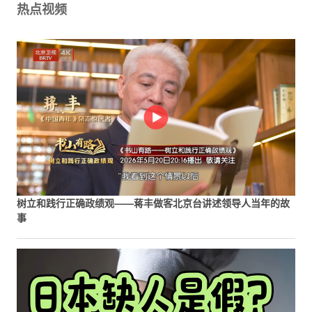
热点视频
树立和践行正确政绩观——蒋丰做客北京台讲述领导人当年的故
事