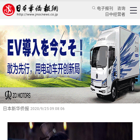
电子报刊
咨询
日中经营者
蒋谈廿四史（133）：刘邦面对“群臣争功”的独
特眼光
——读《汉书》卷三十九《萧何曹参传》随笔
特辑
蒋谈历史
蒋丰
日本新华侨报
2020/9/25 09:08:06