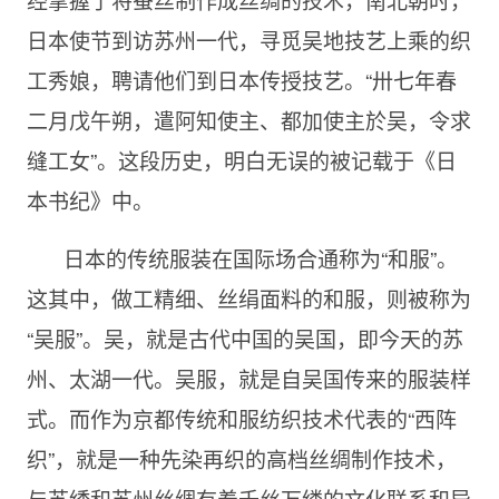
日本使节到访苏州一代，寻觅吴地技艺上乘的织
工秀娘，聘请他们到日本传授技艺。“卅七年春
二月戊午朔，遣阿知使主、都加使主於吴，令求
缝工女”。这段历史，明白无误的被记载于《日
本书纪》中。
日本的传统服装在国际场合通称为“和服”。
这其中，做工精细、丝绢面料的和服，则被称为
“吴服”。吴，就是古代中国的吴国，即今天的苏
州、太湖一代。吴服，就是自吴国传来的服装样
式。而作为京都传统和服纺织技术代表的“西阵
织”，就是一种先染再织的高档丝绸制作技术，
与苏绣和苏州丝绸有着千丝万缕的文化联系和异