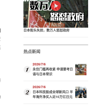
相
日本街头失控，数万人怒怼政府
资
既
热点新闻
2026/7/6
永住门槛再收紧 申请要考日
语与日本常识
港
2026/7/6
日本科技股成全球新风口 半
的
年海外净买入近10万亿日元