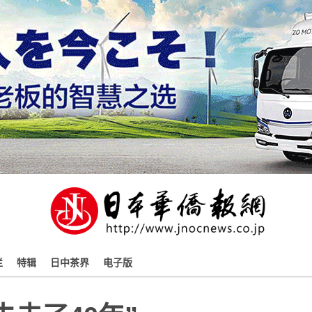
栏
特辑
日中茶界
电子版