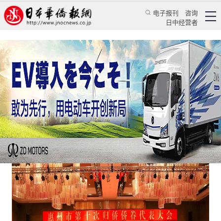
电子报刊
咨询
日中经营者
惠州市侨联聘请留日学人汪先恩为名誉主席
华人新闻
文化风采
乔聚
日本新华侨报
2020/8/25 10:03:50