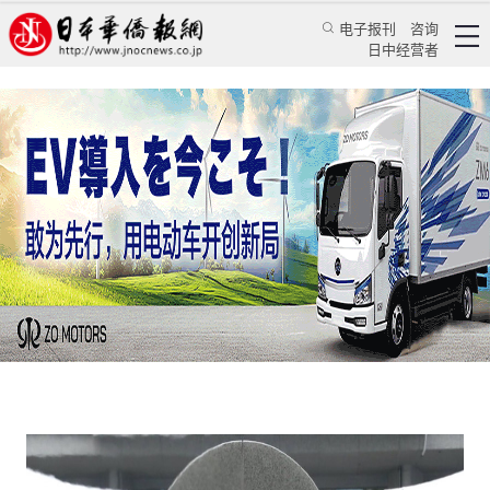
电子报刊
咨询
日中经营者
广岛长崎首遭原子弹 多年不思加害谈受害
——日本战后75周年系列报道之一
特辑
华文汇萃
《日本新华侨报》日本战后75周年报道组
日本新华侨报
2020/8/14 21:47:48