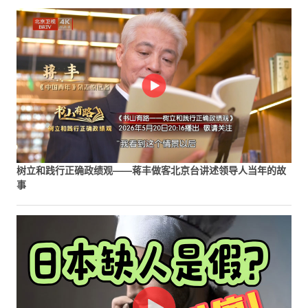
树立和践行正确政绩观——蒋丰做客北京台讲述领导人当年的故
事