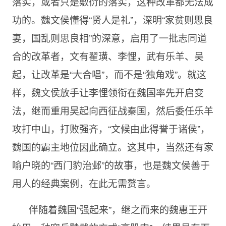
落实，或者只是敷衍的落实，这种改革都无法成
功的。魏文侯懂得“贤人是礼”，深明“家贫则思良
妻，国乱则思良相”的深意，启用了一批志同道
合的改革者，文有翟璜、李悝，武有乐羊、吴
起，让改革是“大合唱”，而不是“独角戏”。就这
样，魏文侯放手让李悝领衔在魏国率先开启变
法，继而重用吴起向西征战秦国，然后委任乐羊
攻打中山，打败强齐，“文候由此得誉于诸侯”，
魏国的霸主地位因此确立。这其中，当然还有家
喻户晓的“西门豹治邺”的故事，也是魏文侯善于
用人的经典案例，在此无需赘言。
伴随着魏国“强起来”，继之而来的魏惠王开