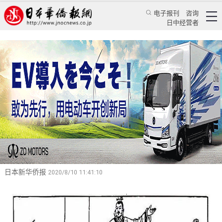
电子报刊
咨询
日中经营者
蒋谈廿四史（96）：改革应是“大合唱”而非“独
角戏”
——读《史记》卷四十四《魏世家》随笔
特辑
蒋谈历史
蒋丰
日本新华侨报
2020/8/10 11:41:10