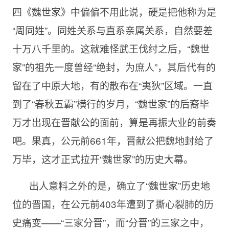
四《魏世家》中偏偏不用此说，硬是把他称为是
“周同姓”。同姓关系与直系亲属关系，自然要差
十万八千里的。这就难怪武王伐纣之后，“魏世
家”的祖先一度曾经“绝封，为庶人”，其后代有的
留在了中原大地，有的散布在“夷狄”区域。一直
到了“春秋五霸”横行的岁月，“魏世家”的后裔毕
万才出现在晋献公的面前，算是再振大业的前奏
吧。果真，公元前
661年，晋献公把魏地封给了
万毕，这才正式拉开“魏世家”的历史大幕。
出人意料之外的是，确立了“魏世家”历史地
位的晋国，在公元前
403年遭到了撕心裂肺的历
史痛变——“三家分晋”，而“分晋”的三家之中，