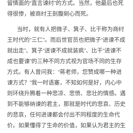
留情面的“直言谏纣”的方式。当然，他最后也死
得很惨，被商纣王剖腹剜心而死。
当时，就有人把微子、箕子、比干称为商纣
王时代的“三仁”。而后世官员也把微子“进谏不成
就出走”、箕子“进谏不成就装疯”、比干“进谏不
成也要谏”的三种不同方式视为官场不同的生存
方式。有人曾问我：“蒋老师，您赞成哪一种进
谏方式？”我一时语塞，不知如何是好，内心中
则环绕升腾着一种悲凉、悲愤、悲壮的情感。遇
到不能够纳谏的君主，那就是时代的悲哀、历史
的悲哀，任何进谏都会付出不同程度的生命代
价。如果懂得了生命的价值，如果认为君主的生