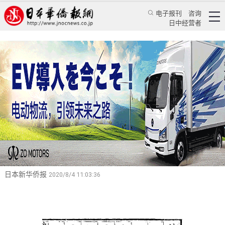
电子报刊
咨询
日中经营者
蒋谈廿四史（90）：商纣王末年三种进谏方式值
得深思
——读《史记》卷三十八《宋微子世家》随笔
特辑
蒋谈历史
蒋丰
日本新华侨报
2020/8/4 11:03:36