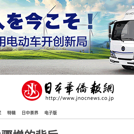
栏
特辑
日中茶界
电子版