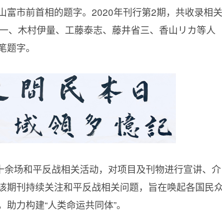
山富市前首相的题字。
2020年刊行第2期，共收录相
荣一、木村伊量、工藤泰志、藤井省三、香山リカ等人
笔题字。
十余场和平反战相关活动，对项目及刊物进行宣讲、介
该期刊持续关注和平反战相关问题，旨在唤起各国民
助力构建“人类命运共同体”。