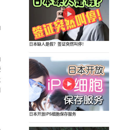
、
山
，
日本缺人是假？签证突然叫停！
山
授
主
周
日本开放iPS细胞保存服务