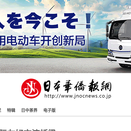
栏
特辑
日中茶界
电子版