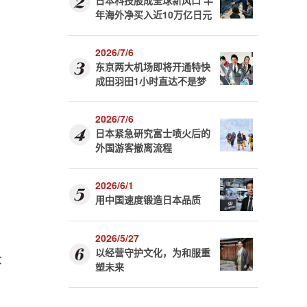
日本科技股成全球新风口 半
关
年海外净买入近10万亿日元
2026/7/6
东京两大机场即将开通特快
成田羽田1小时直达不是梦
2026/7/6
日本紧急研究富士喷火后的
外国游客撤离流程
2026/6/1
用中国速度锻造日本品质
2026/5/27
以经营守护文化，为和服重
众
塑未来