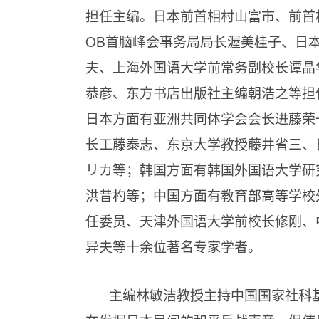
担任主编。日本前首相村山富市、前首
OB首脑峰会事务局局长渥美桂子、日
夫、上海外国语大学前常务副校长谭晶
恭彦、东方书店出版社主编朝浩之等担
日本方面有亚洲共同体学会会长进藤荣
长工藤泰志、东京大学教授藤井省三、
リカ等；韩国方面有韩国外国语大学研
洪昔杓等；中国方面有教育部高等学校
任委员、天津外国语大学前校长修刚、
异夫等十余位著名专家学者。
主编林敏洁教授主持中国国家社科基