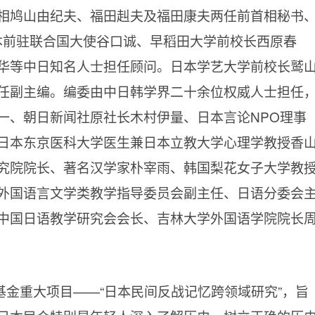
相鸠山由纪夫、福田赳夫及福田康夫两任前首相秘书
本前驻联合国大使谷口诚、早稻田大学前校长西原春
华等中日知名人士担任顾问。日本学艺大学前校长鹫
任副主编。
编委由中日韩学界二十余位权威人士担任
一、朝日新闻社原社长木村伊量、日本言论NPO理事
日本东京医科大学医生兼日本立教大学心理学教授香
究院院长、著名汉学家朴宰雨、韩国梨花女子大学教
外国语言文学类教学指导委员会副主任、日语分委会
中国日语教学研究会会长、吉林大学外国语学院院长
金重大项目——“日本民间反战记忆跨领域研究”，旨