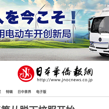
栏
特辑
日中茶界
电子版