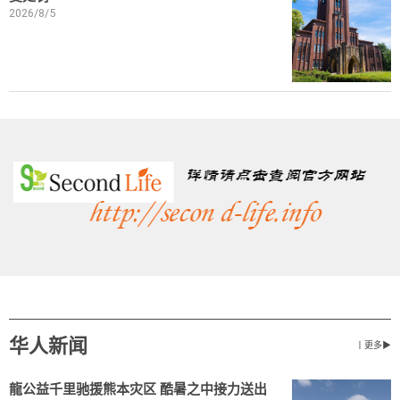
2026/8/5
华人新闻
丨更多▶
龍公益千里驰援熊本灾区 酷暑之中接力送出