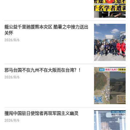
龍公益千里驰援熊本灾区 酷暑之中接力送出
关怀
2026/8/6
邪马台国不在九州不在大阪而在台湾？！
2026/8/6
擅闯中国驻日使馆者再现军国主义幽灵
2026/8/6