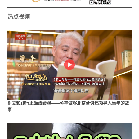
热点视频
树立和践行正确政绩观——蒋丰做客北京台讲述领导人当年的故
事