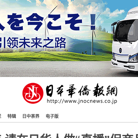
栏
特辑
日中茶界
电子版