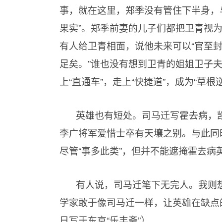
事，就在这里，郑季没有管住下半身，
果实”。郑季前妻的儿子们都把卫青视
有人给卫青相面，说他未来可以“官至封
足矣。”谁也没有想到卫青的姐姐卫子
上“直通车”，走上“快捷道”，成为“草根
英雄也有短处。司马迁写霍去病，凯
李广将军爱惜士卒有天壤之别。与此同
尽管“事多此类”，但并不能遮掩霍去病
有人说，司马迁笔下无完人。我则
学家敢于像司马迁一样，让英雄在缺点的
日写于东京“乐丰斋”）