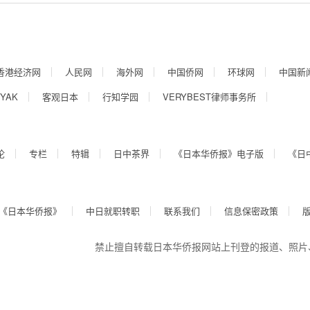
香港经济网
人民网
海外网
中国侨网
环球网
中国新
YAK
客观日本
行知学园
VERYBEST律师事务所
论
专栏
特辑
日中茶界
《日本华侨报》电子版
《日
《日本华侨报》
中日就职转职
联系我们
信息保密政策
禁止擅自转载日本华侨报网站上刊登的报道、照片