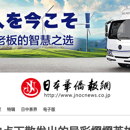
栏
特辑
日中茶界
电子版