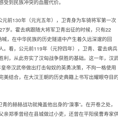
感受到民族冲突的血腥代价。
元前130年（元光五年），卫青身为车骑将军第一次
27岁。霍去病跟随大将军卫青出征的时候，只有22
的呐喊，在中华民族的历史隧道中产生着久远深邃的回
人。看，公元前119年（元狩四年），卫青、霍去病兵
胜利，从此夯实了汉匈战争获胜的基础。这一年，汉
青年皇帝汉武帝做出打击匈奴的英勇决策，不拘一格使用
完美结合，在大汉王朝的历史典籍上书写出耀眼夺目
青的赫赫战功就掩盖他出身的“溴事”。在开卷之处，
父亲郑季曾经在县城做过小吏，还曾在平阳侯曹寿家