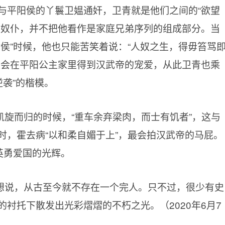
与平阳侯的丫鬟卫媪通奸，卫青就是他们之间的“欲望
为奴仆，并不把他看作是家庭兄弟序列的组成部分。当
侯”时候，他也只能苦笑着说：“人奴之生，得毋笞骂
夫会在平阳公主家里得到汉武帝的宠爱，从此卫青也乘
逆袭”的楷模。
旋而归的时候，“重车余弃梁肉，而士有饥者”，这与
时，霍去病“以和柔自媚于上”，最会拍汉武帝的马屁。
英勇爱国的光辉。
想说，从古至今就不存在一个完人。只不过，很少有史
衬托下散发出光彩熠熠的不朽之光。（2020年6月7