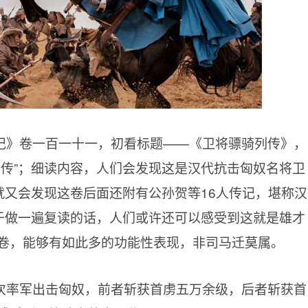
记》卷一百一十一，初看标题——《卫将骠骑列传》，
单传”；细读内容，人们会发现这是汉代抗击匈奴名将卫
就又会发现这卷后面还附有公孙贺等16人传记，堪称汉
肯于做一遍复读的话，人们或许还可以感受到这就是雄才
卷，能够有如此多的功能性表现，非司马迁莫属。
次率军出击匈奴，前者斩获首虏五万余级，后者斩获首