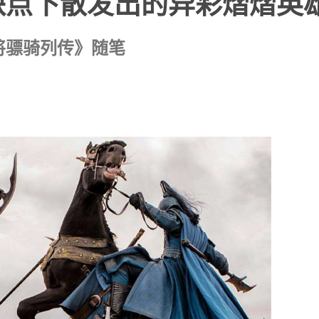
缺点下散发出的异彩熠熠英
将骠骑列传》随笔