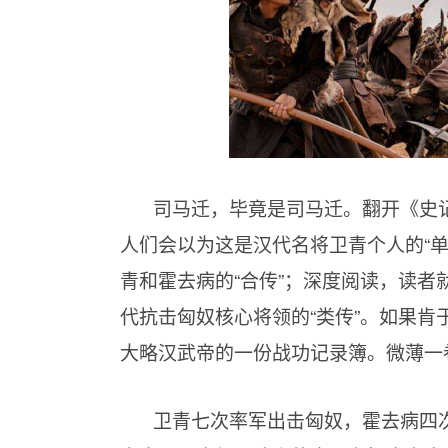
司马迁，毕竟是司马迁。翻开《史
人们会以为这是汉代名将卫青个人的“
青和霍去病的“合传”；深度阅读，读者
代抗击匈奴核心将领的“类传”。如果
大略汉武帝的一份战功记录簿。微薄一
卫青七次率军出击匈奴，霍去病四