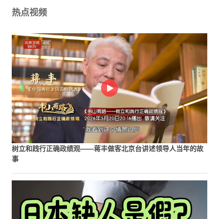
热点视频
树立和践行正确政绩观——蒋丰做客北京台讲述领导人当年的故
事