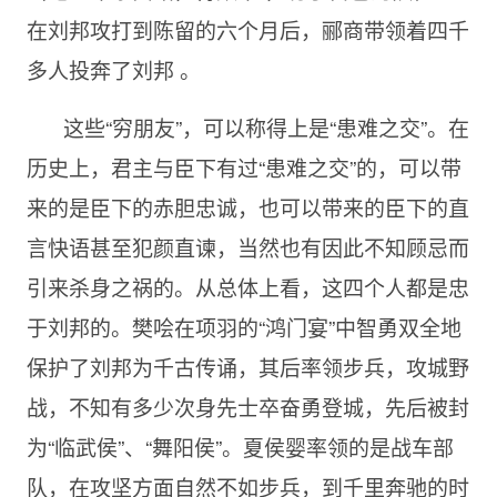
在刘邦攻打到陈留的六个月后，郦商带领着四千
多人投奔了刘邦 。
这些“穷朋友”，可以称得上是“患难之交”。在
历史上，君主与臣下有过“患难之交”的，可以带
来的是臣下的赤胆忠诚，也可以带来的臣下的直
言快语甚至犯颜直谏，当然也有因此不知顾忌而
引来杀身之祸的。从总体上看，这四个人都是忠
于刘邦的。樊哙在项羽的“鸿门宴”中智勇双全地
保护了刘邦为千古传诵，其后率领步兵，攻城野
战，不知有多少次身先士卒奋勇登城，先后被封
为“临武侯”、“舞阳侯”。夏侯婴率领的是战车部
队，在攻坚方面自然不如步兵，到千里奔驰的时