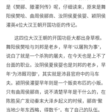
是《樊郦、滕灌列传》呢，仔细读来，原来是舞
阳侯樊哙、曲周侯郦商、汝阴侯夏侯婴、颖阴侯
灌英4位大汉王朝开国功臣的传记。
这四位大汉王朝的开国功臣大都出身草根。
舞阳侯樊哙与刘邦是老乡，早年“以屠狗为事”，
说白了就是一个杀狗的屠夫，在今天也是上不了
台面的职业。汝阴侯夏侯婴也是刘邦的老乡，早
年“为沛厩司御”，其实就是沛县官府中的马车
夫。颍阴侯灌婴早年则是一个贩卖布匹的小贩。
只有曲周侯郦商，说不清楚早年是干什么的，在
陈胜吴广发动秦末大泽乡起义的时候，郦商“聚
当地少年东西略，得数千”，有了自己的队伍。