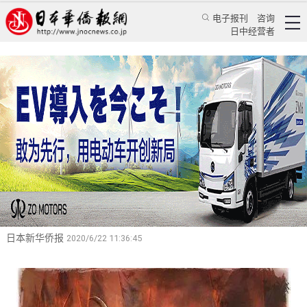
电子报刊
咨询
日中经营者
蒋谈廿四史（47）：“患难之友”构成刘邦团队的
核心
——读《史记》卷九十五《樊郦滕灌列传》随笔
特辑
蒋谈历史
蒋丰
日本新华侨报
2020/6/22 11:36:45