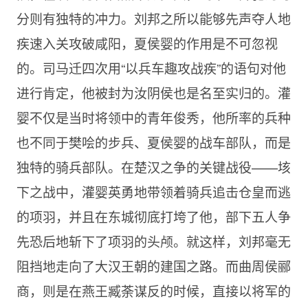
分则有独特的冲力。刘邦之所以能够先声夺人地
疾速入关攻破咸阳，夏侯婴的作用是不可忽视
的。司马迁四次用“以兵车趣攻战疾”的语句对他
进行肯定，他被封为汝阴侯也是名至实归的。灌
婴不仅是当时将领中的青年俊秀，他所率的兵种
也不同于樊哙的步兵、夏侯婴的战车部队，而是
独特的骑兵部队。在楚汉之争的关键战役——垓
下之战中，灌婴英勇地带领着骑兵追击仓皇而逃
的项羽，并且在东城彻底打垮了他，部下五人争
先恐后地斩下了项羽的头颅。就这样，刘邦毫无
阻挡地走向了大汉王朝的建国之路。而曲周侯郦
商，则是在燕王臧荼谋反的时候，直接以将军的