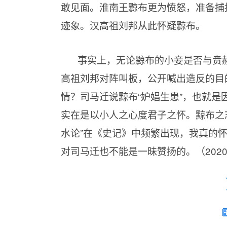
敢见面。淮南王黥布更为愤怒，准备捕
迹象。汉高祖刘邦从此怀疑黥布。
事实上，无论黥布的小妾是否与贲
高祖刘邦对阵叫板，公开喊出造反的目
情？司马迁说黥布“妒娼生患”，也就是
实在是以小人之心度君子之怀。黥布之志
水论”在《史记》中频繁出现，我真的
对司马迁也不能是一昧赞扬的。（
20