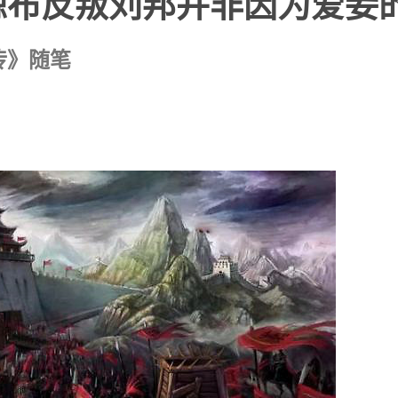
黥布反叛刘邦并非因为爱妾
传》随笔