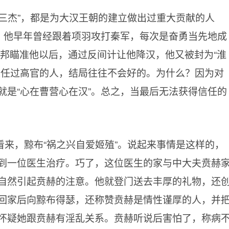
三杰”，都是为大汉王朝的建立做出过重大贡献的人
”。他早年曾经跟着项羽攻打秦军，每次是奋勇当先地成
。刘邦瞄准他以后，通过反间计让他降汉，他又被封为“淮
担任过高官的人，结局往往不会好的。为什么？因为对
就是“心在曹营心在汉”。总之，当最后无法获得信任的
来，黥布“祸之兴自爱姬殖”。说起来事情是这样的，
到一位医生治疗。巧了，这位医生的家与中大夫贲赫
自然引起贲赫的注意。他就登门送去丰厚的礼物，还
回家后向黥布得瑟，还称赞贲赫是情性谨厚的人，并
怀疑她跟贲赫有淫乱关系。贲赫听说后害怕了，称病