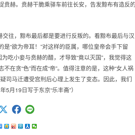
捉贲赫。贲赫干脆乘驿车前往长安，告发黥布有造反
赫交往，黥布最后都是要进行反叛的。看黥布最后与汉
的是“欲为帝耳！”对这样的臣属，哪位皇帝会手下留
因为吃小妾与贲赫的醋，才导致“竟以灭国”，我觉得这
不在贪“色”而在成“帝”。值得注意的是，这种“女人祸
怀疑司马迁遭受宫刑后心理上发生了变态。因此，我们
20年5月19日写于东京“乐丰斋”）