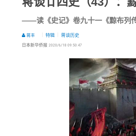
蒋谈廿四史（43）：
——读《史记》卷九十一《黥布列
特辑
蒋谈历史
蒋丰
日本新华侨报
2020/6/18 09:50:47