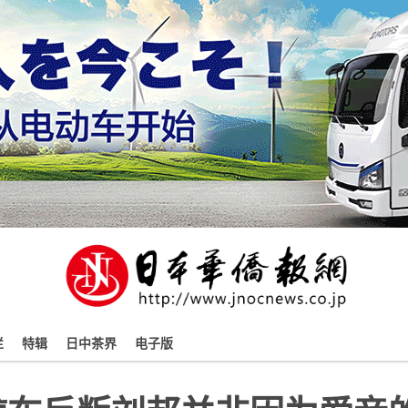
栏
特辑
日中茶界
电子版