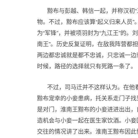
黥布与彭越、韩信一起，并称汉初“
物。不过，黥布应该算“起义归来人员
为“军锋”，并被项羽封为“九江王”的
南王”。历史反复证明，在敌我阵营都
两边都忠诚就是都不忠诚，只忠诚一边
时候，路径的选择就只有死路一条了。
不过，司马迁并不这样认为。在他看
黥布宠幸的小妾患病，托关系走门子找
是对门，淮南王黥布的小妾进进出出，
造机会与小妾一起在医生家饮酒。小妾
交往的情况讲了出来。淮南王黥布因此