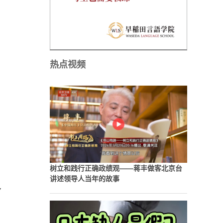
热点视频
树立和践行正确政绩观——蒋丰做客北京台
讲述领导人当年的故事
多