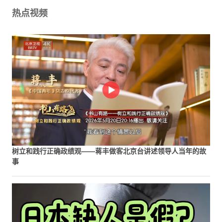
热点视频
树立和践行正确政绩观——蒋丰做客北京台讲述领导人当年的故
事