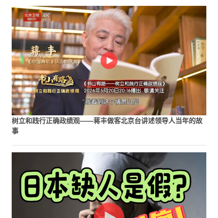
树立和践行正确政绩观——蒋丰做客北京台讲述领导人当年的故
事