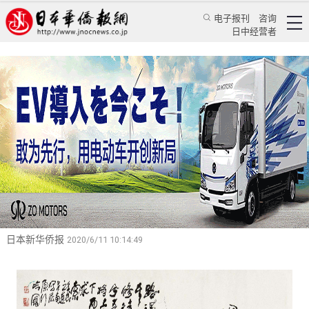
电子报刊
咨询
日中经营者
蒋谈廿四史（36）：屈原行走在信任与不信任的
钢丝上
——读《史记》卷八十四《屈原贾生列传》随笔
特辑
蒋谈历史
蒋丰
日本新华侨报
2020/6/11 10:14:49