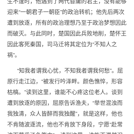
生不逢时，他遇到了两代昏庸的君主，没有能够
迎来“一朝君子一朝臣”的政治转机；他先后两次
遭到放逐，所有的政治理想乃至于政治梦想因此
而破灭。与此同时，楚国因此兵败地削，楚怀王
因此客死秦国，司马迁将其定位为“不知人之
祸”。
“知我者谓我心忧，不知我者谓我何愁”。屈
原行走江边，“被发行吟泽畔。颜色憔悴，形容
枯槁。”读到这里，谁能不心疼这位老人。谈到
遭到放逐的原因，屈原告诉渔夫，“举世混浊而
我独清，众人皆醉而我独醒”，就是这样，他也
不肯随波逐流，他也不肯放下身段，宁愿“赴常