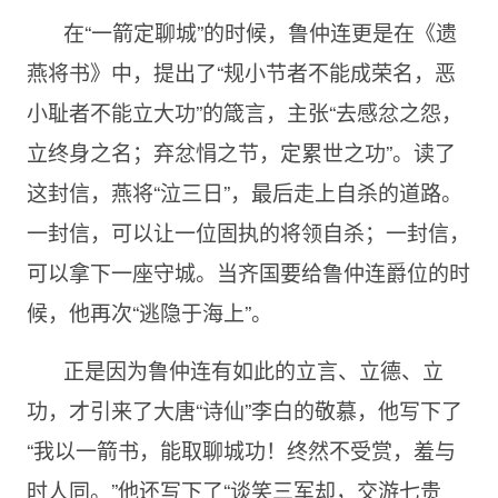
在“一箭定聊城”的时候，鲁仲连更是在《遗
燕将书》中，提出了“规小节者不能成荣名，恶
小耻者不能立大功”的箴言，主张“去感忿之怨，
立终身之名；弃忿悁之节，定累世之功”。读了
这封信，燕将“泣三日”，最后走上自杀的道路。
一封信，可以让一位固执的将领自杀；一封信，
可以拿下一座守城。当齐国要给鲁仲连爵位的时
候，他再次“逃隐于海上”。
正是因为鲁仲连有如此的立言、立德、立
功，才引来了大唐“诗仙”李白的敬慕，他写下了
“我以一箭书，能取聊城功！终然不受赏，羞与
时人同。”他还写下了“谈笑三军却，交游七贵