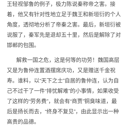
王轻视邹鲁的例子，极力陈说秦称帝之害。接
着，他又有针对性地立足于魏王和新垣衍的个人
角度，透彻地分析了帝秦之害。最后，新垣衍被
说服了，秦军先是退却五十里，然后是解除了对
邯郸的包围。
解救一国之危，这是何等的功劳！魏国高层
又是为鲁仲连置酒摆席庆功，又是赠送千金祝
寿。谁料，以“天下之士”自居的鲁仲连，认为自
己不过干了一件“排忧解难”的小事情，如果收受
了这样的“劳务费”，就会有“商贾”铜臭味道，最
后是扬长而去，“终身不复见”，由此显示出一种
高贵的品德。