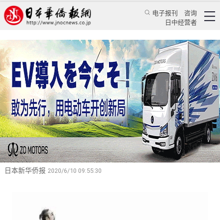
电子报刊
咨询
日中经营者
蒋谈廿四史（35）：鲁仲连“三不朽”被李白视为
知音
——读《史记》卷八十三《鲁仲连邹阳列传》随笔
特辑
蒋谈历史
蒋丰
日本新华侨报
2020/6/10 09:55:30