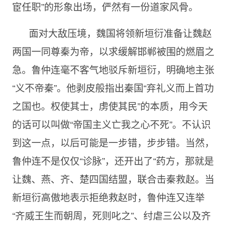
宦任职”的形象出场，俨然有一份道家风骨。
面对大敌压境，魏国将领新垣衍准备让魏赵
两国一同尊秦为帝，以求缓解邯郸被围的燃眉之
急。鲁仲连毫不客气地驳斥新垣衍，明确地主张
“义不帝秦”。他剥皮般指出秦国“弃礼义而上首功
之国也。权使其士，虏使其民”的本质，用今天
的话可以叫做“帝国主义亡我之心不死”。不认识
到这一点，以后可能是一步错，步步错。当然，
鲁仲连不是仅仅“诊脉”，还开出了“药方，那就是
让魏、燕、齐、楚四国结盟，联合击秦救赵。当
新垣衍高傲地表示拒绝救赵时，鲁仲连又连举
“齐威王生而朝周，死则叱之”、纣虐三公以及齐