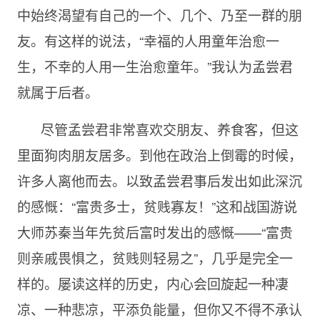
中始终渴望有自己的一个、几个、乃至一群的朋
友。有这样的说法，“幸福的人用童年治愈一
生，不幸的人用一生治愈童年。”我认为孟尝君
就属于后者。
尽管孟尝君非常喜欢交朋友、养食客，但这
里面狗肉朋友居多。到他在政治上倒霉的时候，
许多人离他而去。以致孟尝君事后发出如此深沉
的感慨：“富贵多士，贫贱寡友！”这和战国游说
大师苏秦当年先贫后富时发出的感慨——“富贵
则亲戚畏惧之，贫贱则轻易之”，几乎是完全一
样的。屡读这样的历史，内心会回旋起一种凄
凉、一种悲凉，平添负能量，但你又不得不承认