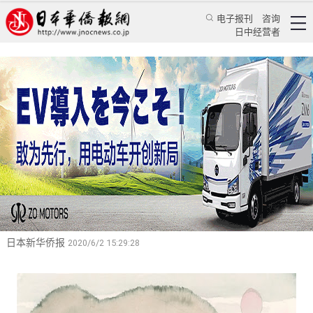
电子报刊
咨询
日中经营者
蒋谈廿四史（27）：孟尝君堪称“战国版”黑社会
人物
——读《史记》卷七十五《孟尝君列传》随笔
特辑
蒋谈历史
蒋丰
日本新华侨报
2020/6/2 15:29:28