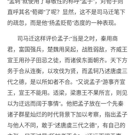
“孟轲”就使用了尊敬性的称呼“孟子”，对荀子则
直呼其名“荀卿”了呢？显然，这不是司马迁笔下
的疏忽，而是他“扬孟贬荀”态度的一种表现。
司马迁这样评价孟子:“当是之时，秦用商
君，富国强兵，楚魏用吴起，战胜弱敌，齐威王
宣王用孙子田忌之徒，而诸侯东面朝齐。天下方
务于合从连衡，以攻伐为贤，而孟轲乃述唐虞三
代之德，是以所如者不合。”又说孟子“游事齐宣
王，宣王不能用。适梁，梁惠王不果所言，则见
以为迂远而阔于事情”。他把孟子放在一个先秦
诸子群星灿烂的时代背景下加以考察，指出孟子
与他人不同，敢于“述唐虞三代之德”，有自己的