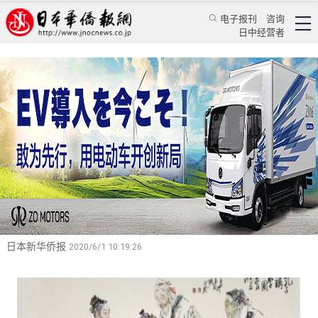
电子报刊
咨询
日中经营者
蒋谈廿四史（26）：司马迁“扬孟贬荀”竟是为了
那般？
——读《史记》卷七十四《孟子荀卿列传》随笔
特辑
蒋谈历史
蒋丰
日本新华侨报
2020/6/1 10:19:26