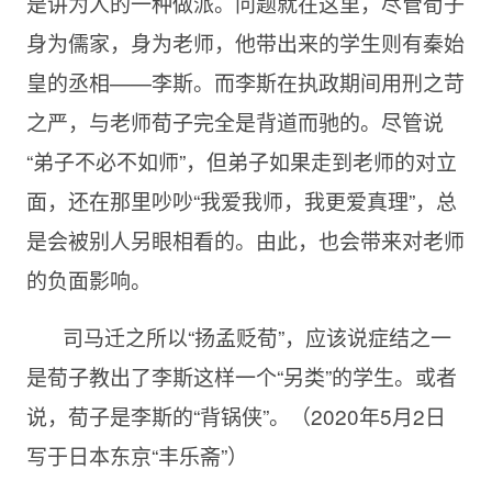
是讲为人的一种做派。问题就在这里，尽管荀子
身为儒家，身为老师，他带出来的学生则有秦始
皇的丞相——李斯。而李斯在执政期间用刑之苛
之严，与老师荀子完全是背道而驰的。尽管说
“弟子不必不如师”，但弟子如果走到老师的对立
面，还在那里吵吵“我爱我师，我更爱真理”，总
是会被别人另眼相看的。由此，也会带来对老师
的负面影响。
司马迁之所以“扬孟贬荀”，应该说症结之一
是荀子教出了李斯这样一个“另类”的学生。或者
说，荀子是李斯的“背锅侠”。（2020年5月2日
写于日本东京“丰乐斋”）