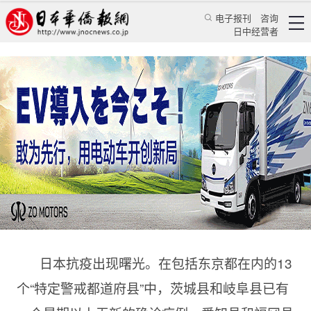
电子报刊
咨询
日中经营者
日本紧急事态月评述之二十三
后新冠时代，再做一次把握自己
华人新闻
文化风采
蒋丰
日本新华侨报
2020/5/20 11:07:17
日本抗疫出现曙光。在包括东京都在内的
13
个“特定警戒都道府县”中，茨城县和岐阜县已有