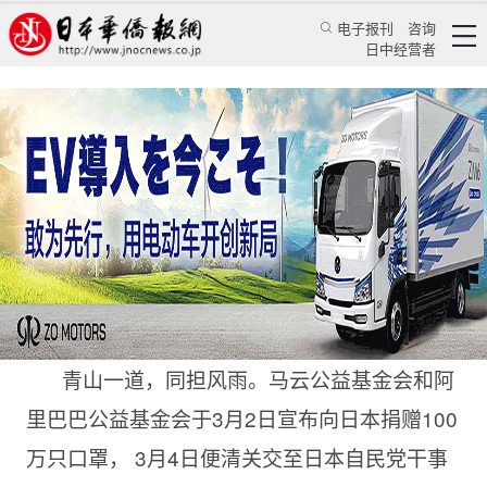
电子报刊
咨询
日中经营者
马云再度驰援日本 与二阶俊博同担风雨
华人新闻
文化风采
张桐
日本新华侨报
2020/5/1 17:26:15
青山一道，同担风雨。马云公益基金会和阿
里巴巴公益基金会于3月2日宣布向日本捐赠100
万只口罩， 3月4日便清关交至日本自民党干事