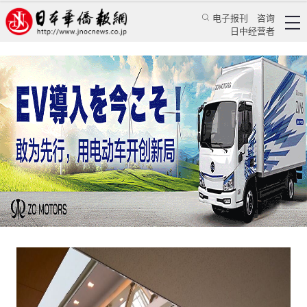
电子报刊
咨询
日中经营者
华人小故事之十二：他如期回国了，却努力劝别
人留下
特辑
华文汇萃
王亚囡
日本新华侨报
2020/4/28 10:32:35