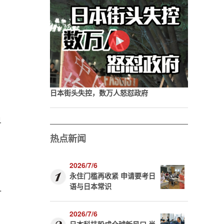
日
日本街头失控，数万人怒怼政府
界
热点新闻
2026/7/6
永住门槛再收紧 申请要考日
语与日本常识
一
2026/7/6