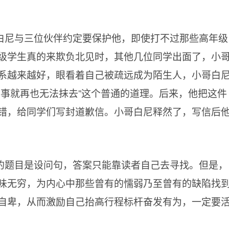
白尼与三位伙伴约定要保护他，即使打不过那些高年级
级学生真的来欺负北见时，其他几位同学出面了，小
系越来越好，眼看着自己被疏远成为陌生人，小哥白
么事就再也无法抹去”这个普通的道理。后来，他把这件
错，给同学们写封道歉信。小哥白尼释然了，写信后
的题目是设问句，答案只能靠读者自己去寻找。但是，
味无穷，为内心中那些曾有的懦弱乃至曾有的缺陷找
自卑，从而激励自己抬高行程标杆奋发有为，一定要