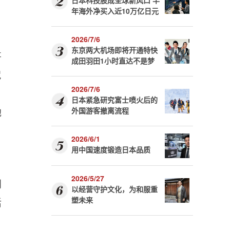
日本科技股成全球新风口 半
年海外净买入近10万亿日元
2026/7/6
东京两大机场即将开通特快
哥
成田羽田1小时直达不是梦
尼
2026/7/6
日本紧急研究富士喷火后的
他
外国游客撤离流程
2026/6/1
用中国速度锻造日本品质
2026/5/27
到
以经营守护文化，为和服重
塑未来
活