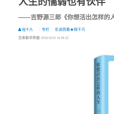
人生的懦弱也有伙伴
——吉野源三郎《你想活出怎样的
专栏
东读西看★程千凡
程千凡
日本新华侨报
2020/4/23 16:08:22