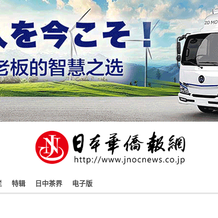
栏
特辑
日中茶界
电子版