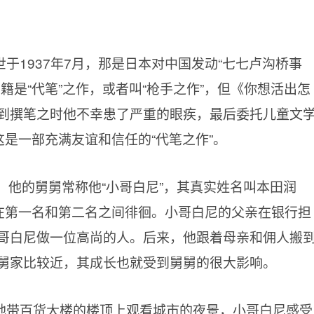
于1937年7月，那是日本对中国发动“七七卢沟桥事
籍是“代笔”之作，或者叫“枪手之作”，但《你想活出怎
到撰笔之时他不幸患了严重的眼疾，最后委托儿童文
这是一部充满友谊和信任的“代笔之作”。
，他的舅舅常称他“小哥白尼”，其真实姓名叫本田润
是在第一名和第二名之间徘徊。小哥白尼的父亲在银行担
哥白尼做一位高尚的人。后来，他跟着母亲和佣人搬
舅家比较近，其成长也就受到舅舅的很大影响。
地带百货大楼的楼顶上观看城市的夜景，小哥白尼感受