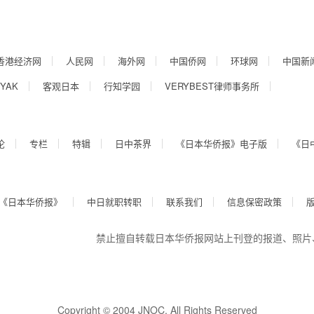
香港经济网
人民网
海外网
中国侨网
环球网
中国新
YAK
客观日本
行知学园
VERYBEST律师事务所
论
专栏
特辑
日中茶界
《日本华侨报》电子版
《日
《日本华侨报》
中日就职转职
联系我们
信息保密政策
禁止擅自转载日本华侨报网站上刊登的报道、照片
Copyright © 2004 JNOC, All Rights Reserved