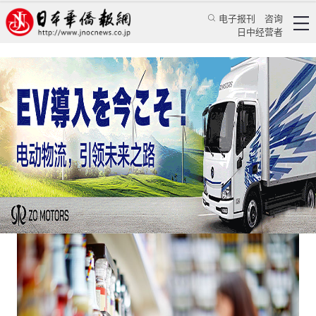
电子报刊
咨询
日中经营者
华人小故事之四：中国留学生从收口罩到送口罩
特辑
华文汇萃
王琴
日本新华侨报
2020/4/17 11:31:01