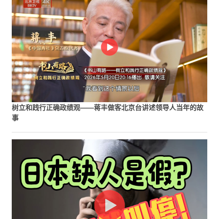
树立和践行正确政绩观——蒋丰做客北京台讲述领导人当年的故
事